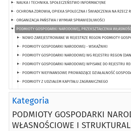
NAUKA I TECHNIKA. SPOŁECZEŃSTWO INFORMACYJNE
OCHRONA ZDROWIA, OPIEKA SPOŁECZNA I ŚWIADCZENIA NA RZECZ 
ORGANIZACJA PAŃSTWA I WYMIAR SPRAWIEDLIWOŚCI
PODMIOTY GOSPODARKI NARODOWEJ, PRZEKSZTAŁCENIA WŁASNOŚC
NOWO ZAREJESTROWANE W REJESTRZE REGON PODMIOTY GOSP
PODMIOTY GOSPODARKI NARODOWEJ - WSKAŹNIKI
PODMIOTY GOSPODARKI NARODOWEJ WG REJESTRU REGON (DAN
PODMIOTY GOSPODARKI NARODOWEJ WPISANE DO REJESTRU R
PODMIOTY NIEFINANSOWE PROWADZĄCE DZIAŁALNOŚĆ GOSPODA
PODMIOTY Z UDZIAŁEM KAPITAŁU ZAGRANICZNEGO
STRUKTURALNA STATYSTYKA PRZEDSIĘBIORSTW
Kategoria
WYREJESTROWANE Z REJESTRU REGON PODMIOTY GOSPODARKI
DANE ARCHIWALNE
PODMIOTY GOSPODARKI NAROD
PODZIAŁ TERYTORIALNY
WŁASNOŚCIOWE I STRUKTURALN
POWSZECHNE SPISY ROLNE