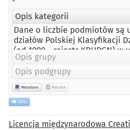
-
Opis kategorii
Dane o liczbie podmiotów są u
działów Polskiej Klasyfikacji 
(od 1999 - rejestr KRUPGN) w u
Opis grupy
sektor prywatny) oraz w układzi
do 1999 roku: Europejskiej, od
Opis podgrupy
sektor publiczny i sektor pry
Metadane
Metryka
gospodarstwa indywidualne w 
statystycznych z rejestru Reg
Dalej
zamieszkania dla osób fizycz
zamieszkania, - adresu siedzib
Licencja międzynarodowa Creat