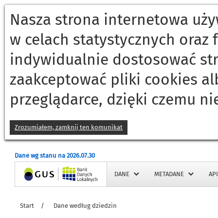
Nasza strona internetowa używ
w celach statystycznych oraz
indywidualnie dostosować st
zaakceptować pliki cookies a
przeglądarce, dzięki czemu ni
Zrozumiałem, zamknij ten komunikat
Dane wg stanu na 2026.07.30
Strona główna
DANE
METADANE
API
Start
/
Dane według dziedzin