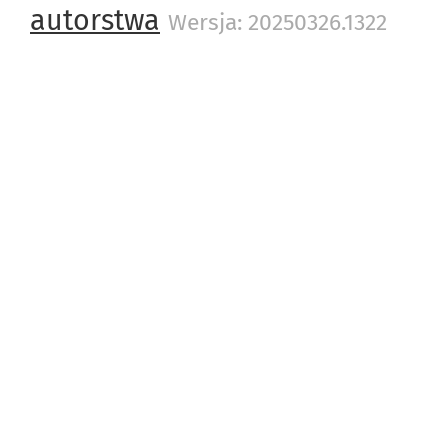
fizycznych z zagranicznym ad
autorstwa
Wersja: 20250326.1322
jednostek organizacyjnych ni
jednostek lokalnych. W związ
2014 r. zmianami przepisów p
zasilania rejestru REGON inf
podlegających wpisowi do Kra
danych według stanu na 31 gru
wystąpienia w rejestrze REGO
dotyczących przewidywanej lic
zamieszkania, rodzaju przeważ
własności. W związku z powyżs
REGON według ww. informacji 
ogółem prezentowaną w danej