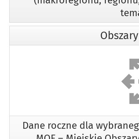
(makroregionu, regionu,
tem
Obszary
Obs
Dane roczne dla wybraneg
MOF – Miejskie Obszary