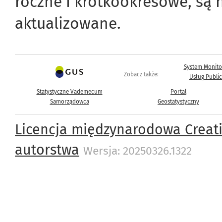
roczne i krótkookresowe, są 
aktualizowane.
System Monito
Zobacz także:
Usług Publi
Statystyczne Vademecum
Portal
Samorządowca
Geostatystyczny
Licencja międzynarodowa Creat
autorstwa
Wersja: 20250326.1322