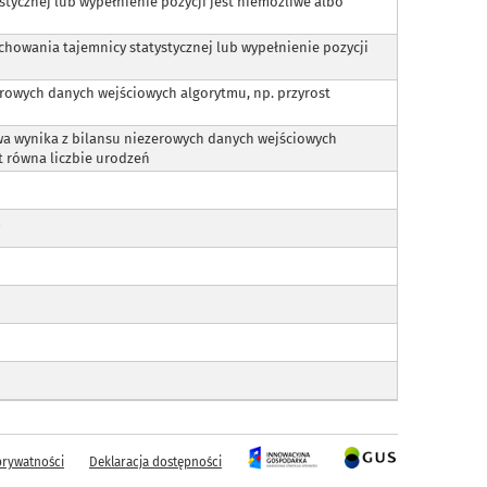
stycznej lub wypełnienie pozycji jest niemożliwe albo
chowania tajemnicy statystycznej lub wypełnienie pozycji
erowych danych wejściowych algorytmu, np. przyrost
wa wynika z bilansu niezerowych danych wejściowych
st równa liczbie urodzeń
prywatności
Deklaracja dostępności