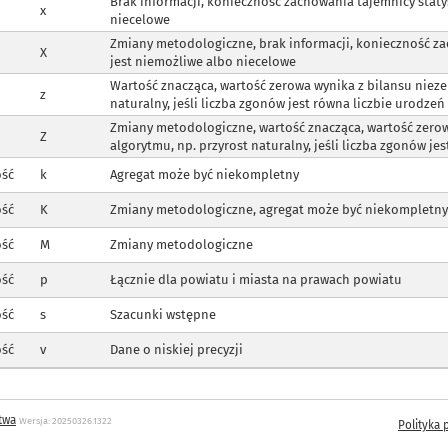
Brak informacji, konieczność zachowania tajemnicy staty
x
niecelowe
Zmiany metodologiczne, brak informacji, konieczność za
X
jest niemożliwe albo niecelowe
Wartość znacząca, wartość zerowa wynika z bilansu niez
z
naturalny, jeśli liczba zgonów jest równa liczbie urodzeń
Zmiany metodologiczne, wartość znacząca, wartość zero
Z
algorytmu, np. przyrost naturalny, jeśli liczba zgonów je
ość
k
Agregat może być niekompletny
ość
K
Zmiany metodologiczne, agregat może być niekompletny
ość
M
Zmiany metodologiczne
ość
p
Łącznie dla powiatu i miasta na prawach powiatu
ość
s
Szacunki wstępne
ość
v
Dane o niskiej precyzji
twa
Wersja: 20250326.1322
Polityka 