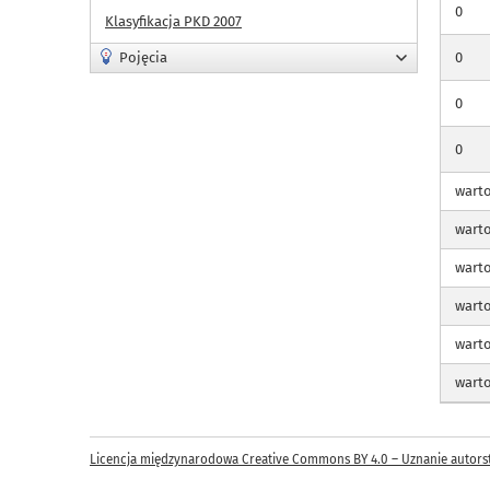
0
Klasyfikacja PKD 2007
Pojęcia
0
0
0
wart
wart
wart
wart
wart
wart
Licencja międzynarodowa Creative Commons BY 4.0 – Uznanie autors