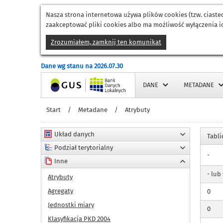
Nasza strona internetowa używa plików cookies (tzw. ciast
zaakceptować pliki cookies albo ma możliwość wyłączenia ic
Zrozumiałem, zamknij ten komunikat
Dane wg stanu na 2026.07.30
Strona główna
DANE
METADANE
Start
/
Metadane
/
Atrybuty
Układ danych
Tabli
Podział terytorialny
-
Inne
- lub
Atrybuty
Agregaty
0
Jednostki miary
0
Klasyfikacja PKD 2004