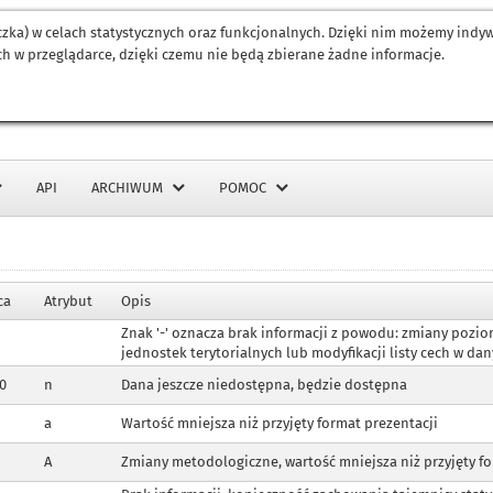
eczka) w celach statystycznych oraz funkcjonalnych. Dzięki nim możemy ind
h w przeglądarce, dzięki czemu nie będą zbierane żadne informacje.
API
ARCHIWUM
POMOC
ca
Atrybut
Opis
Znak '-' oznacza brak informacji z powodu: zmiany poz
jednostek terytorialnych lub modyfikacji listy cech w 
 0
n
Dana jeszcze niedostępna, będzie dostępna
a
Wartość mniejsza niż przyjęty format prezentacji
A
Zmiany metodologiczne, wartość mniejsza niż przyjęty fo