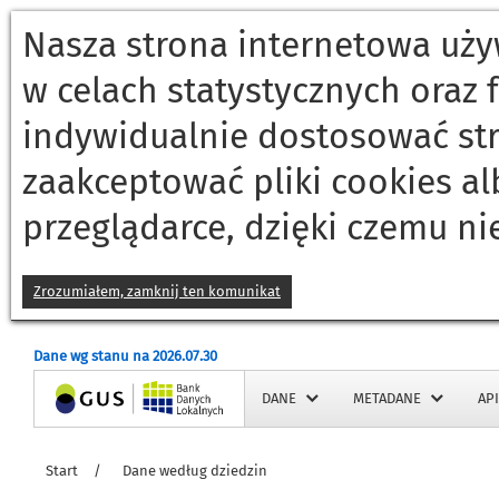
Nasza strona internetowa używ
w celach statystycznych oraz
indywidualnie dostosować st
zaakceptować pliki cookies a
przeglądarce, dzięki czemu ni
Zrozumiałem, zamknij ten komunikat
Dane wg stanu na 2026.07.30
Strona główna
DANE
METADANE
API
Start
/
Dane według dziedzin