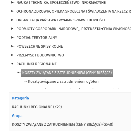
NAUKA I TECHNIKA. SPOŁECZEŃSTWO INFORMACYJNE
OCHRONA ZDROWIA, OPIEKA SPOŁECZNA I ŚWIADCZENIA NA RZECZ 
ORGANIZACJA PAŃSTWA I WYMIAR SPRAWIEDLIWOŚCI
PODMIOTY GOSPODARKI NARODOWEJ, PRZEKSZTAŁCENIA WŁASNOŚC
PODZIAŁ TERYTORIALNY
POWSZECHNE SPISY ROLNE
PRZEMYSŁ I BUDOWNICTWO
RACHUNKI REGIONALNE
KOSZTY ZWIĄZANE Z ZATRUDNIENIEM (CENY BIEŻĄCE)
Koszty związane z zatrudnieniem ogółem
Koszty związane z zatrudnieniem według grup sekcji PKD
Kategoria
Koszty związane z zatrudnieniem według sekcji PKD
RACHUNKI REGIONALNE (K29)
NADWYŻKA OPERACYJNA BRUTTO (CENY BIEŻĄCE)
Grupa
NOMINALNE DOCHODY W SEKTORZE GOSPODARSTW DOMOWYCH
KOSZTY ZWIĄZANE Z ZATRUDNIENIEM (CENY BIEŻĄCE) (G548)
PRODUKCJA GLOBALNA (CENY BIEŻĄCE)