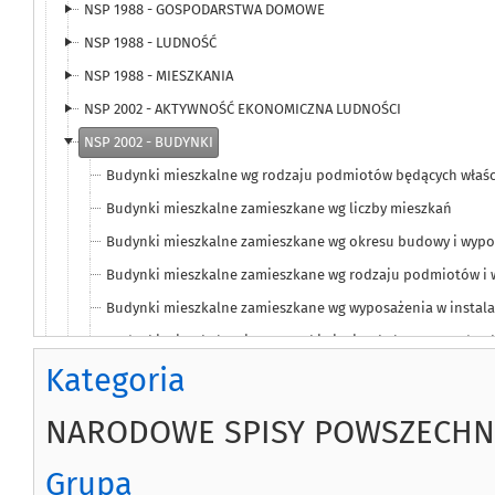
NSP 1988 - GOSPODARSTWA DOMOWE
NSP 1988 - LUDNOŚĆ
NSP 1988 - MIESZKANIA
NSP 2002 - AKTYWNOŚĆ EKONOMICZNA LUDNOŚCI
NSP 2002 - BUDYNKI
Budynki mieszkalne wg rodzaju podmiotów będących właśc
Budynki mieszkalne zamieszkane wg liczby mieszkań
Budynki mieszkalne zamieszkane wg okresu budowy i wypos
Budynki mieszkalne zamieszkane wg rodzaju podmiotów i w
Budynki mieszkalne zamieszkane wg wyposażenia w instala
Budynki mieszkalno-inwentarskie i mieszkalno-gospodars
Kategoria
Budynki ogółem i budynki mieszkalne
NSP 2002 - GOSPODARSTWA DOMOWE I RODZINY
NARODOWE SPISY POWSZECHNE
NSP 2002 - LUDNOŚĆ
Grupa
NSP 2002 - MIESZKANIA NIEZAMIESZKANE