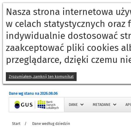
Nasza strona internetowa używ
w celach statystycznych oraz
indywidualnie dostosować st
zaakceptować pliki cookies a
przeglądarce, dzięki czemu ni
Zrozumiałem, zamknij ten komunikat
Dane wg stanu na 2026.08.06
Strona główna
DANE
METADANE
API
Start
/
Dane według dziedzin