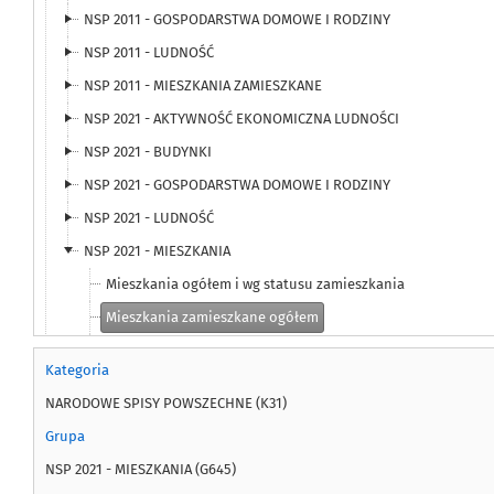
NSP 2011 - GOSPODARSTWA DOMOWE I RODZINY
NSP 2011 - LUDNOŚĆ
NSP 2011 - MIESZKANIA ZAMIESZKANE
NSP 2021 - AKTYWNOŚĆ EKONOMICZNA LUDNOŚCI
NSP 2021 - BUDYNKI
NSP 2021 - GOSPODARSTWA DOMOWE I RODZINY
NSP 2021 - LUDNOŚĆ
NSP 2021 - MIESZKANIA
Mieszkania ogółem i wg statusu zamieszkania
Mieszkania zamieszkane ogółem
Mieszkania zamieszkane ogółem według powierzchni użytk
Kategoria
Mieszkania zamieszkane wg liczby izb
NARODOWE SPISY POWSZECHNE (K31)
Mieszkania zamieszkane wg liczby izb i okresu budowy bu
Grupa
Mieszkania zamieszkane wg liczby izb i rodzaju podmiotów
NSP 2021 - MIESZKANIA (G645)
Mieszkania zamieszkane wg liczby osób na izbę