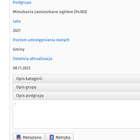
Podgrupa
Mieszkania zamieszkane wg okresu budowy budynku
Mieszkania zamieszkane ogółem (P4383)
Mieszkania zamieszkane wg okresu budowy budynku i rodz
Lata
Mieszkania zamieszkane wg powierzchni użytkowej i okre
2021
Mieszkania zamieszkane wg powierzchni użytkowej na oso
Poziom udostępniania danych
Mieszkania zamieszkane wg rodzaju podmiotów będących w
Gminy
Mieszkania zamieszkane wg sposobu ich ogrzewania i źróde
Ostatnia aktualizacja
Mieszkania zamieszkane wg wyposażenia w łazienkę, wodę b
08.11.2023
Mieszkania zamieszkane wg wyposażenia w łazienkę, wodę bi
Opis kategorii
Mieszkania zamieszkane wg wyposażenia w łazienkę, wodę 
Opis grupy
Mieszkania zamieszkane wg wyposażenia w łazienkę, wodę 
Opis podgrupy
Mieszkania zamieszkane wg wyposażenia w wodociąg i ust
-
Mieszkania zamieszkane wg wyposażenia w wodociąg i ustęp
Mieszkania zamieszkane wg wyposażenia w wodociąg i ust
Mieszkania zamieszkane wg wyposażenia w wodociąg i ustę
NAUKA I TECHNIKA. SPOŁECZEŃSTWO INFORMACYJNE
Metadane
Metryka