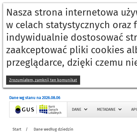
Nasza strona internetowa używ
w celach statystycznych oraz
indywidualnie dostosować st
zaakceptować pliki cookies a
CENY
przeglądarce, dzięki czemu ni
FINANSE PRZEDSIĘBIORSTW (DANE KWARTALNE)
FINANSE PUBLICZNE
FUNDUSZE UNIJNE (DANE PÓŁROCZNE)
Zrozumiałem, zamknij ten komunikat
GOSPODARKA MIESZKANIOWA I KOMUNALNA
GOSPODARKA SPOŁECZNA
Dane wg stanu na 2026.08.06
HANDEL I GASTRONOMIA
Strona główna
DANE
METADANE
API
INWESTYCJE I ŚRODKI TRWAŁE
KULTURA
Start
/
Dane według dziedzin
KULTURA FIZYCZNA, SPORT I REKREACJA