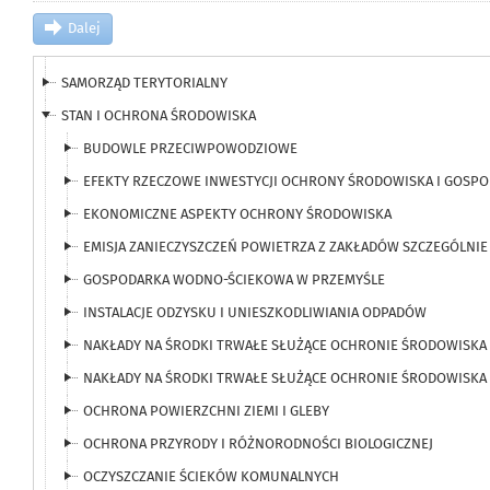
RYNEK NIERUCHOMOŚCI
Dalej
RYNEK PRACY
SAMORZĄD TERYTORIALNY
STAN I OCHRONA ŚRODOWISKA
BUDOWLE PRZECIWPOWODZIOWE
EFEKTY RZECZOWE INWESTYCJI OCHRONY ŚRODOWISKA I GOS
EKONOMICZNE ASPEKTY OCHRONY ŚRODOWISKA
EMISJA ZANIECZYSZCZEŃ POWIETRZA Z ZAKŁADÓW SZCZEGÓLNIE
GOSPODARKA WODNO-ŚCIEKOWA W PRZEMYŚLE
INSTALACJE ODZYSKU I UNIESZKODLIWIANIA ODPADÓW
NAKŁADY NA ŚRODKI TRWAŁE SŁUŻĄCE OCHRONIE ŚRODOWISKA
NAKŁADY NA ŚRODKI TRWAŁE SŁUŻĄCE OCHRONIE ŚRODOWISKA
OCHRONA POWIERZCHNI ZIEMI I GLEBY
OCHRONA PRZYRODY I RÓŻNORODNOŚCI BIOLOGICZNEJ
OCZYSZCZANIE ŚCIEKÓW KOMUNALNYCH