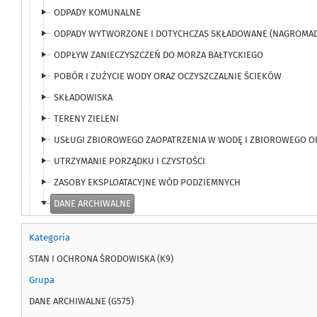
ODPADY KOMUNALNE
ODPADY WYTWORZONE I DOTYCHCZAS SKŁADOWANE (NAGROMA
ODPŁYW ZANIECZYSZCZEŃ DO MORZA BAŁTYCKIEGO
POBÓR I ZUŻYCIE WODY ORAZ OCZYSZCZALNIE ŚCIEKÓW
SKŁADOWISKA
TERENY ZIELENI
USŁUGI ZBIOROWEGO ZAOPATRZENIA W WODĘ I ZBIOROWEGO 
UTRZYMANIE PORZĄDKU I CZYSTOŚCI
ZASOBY EKSPLOATACYJNE WÓD PODZIEMNYCH
DANE ARCHIWALNE
Efekty rzeczowe inwestycji ochrony środowiska i gospodark
Kategoria
Efekty rzeczowe inwestycji ochrony środowiska i gospoda
STAN I OCHRONA ŚRODOWISKA (K9)
Efekty rzeczowe inwestycji ochrony środowiska i gospoda
Grupa
Emisja zanieczyszczeń powietrza z zakładów szczególnie uc
DANE ARCHIWALNE (G575)
Gospodarka wodno-ściekowa w przemyśle - Ładunki zaniec