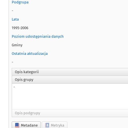
Podgrupa
Gospodarka wodno-ściekowa w przemyśle - Ładunki zaniec
-
Komunalne oczyszczalnie ścieków - Przepustowość oczyszc
Lata
Nakłady na środki trwałe służące ochronie środowiska i 
1995-2006
Nakłady na środki trwałe służące ochronie środowiska i g
Poziom udostępniania danych
Nieczystości ciekłe
Gminy
Odpady komunalne stałe zebrane w ciągu roku w dam3
Ostatnia aktualizacja
Odpady komunalne stałe zebrane w ciągu roku w tonach
-
Odpady wytworzone i dotychczas składowane (nagromadz
Opis kategorii
Odpady wytworzone i dotychczas składowane (nagromadzo
Opis grupy
Ścieki wymagające oczyszczania odprowadzone do wód pow
-
Zanieczyszczenia powietrza z zakładów szczególnie uciążl
Zanieczyszczenie powietrza - Całkowita emisja głównych za
Zanieczyszczenie powietrza - Całkowita emisja metali ciężk
Opis podgrupy
Zanieczyszczenie powietrza - Całkowita emisja zanieczyszc
Metadane
Metryka
SZKOLNICTWO