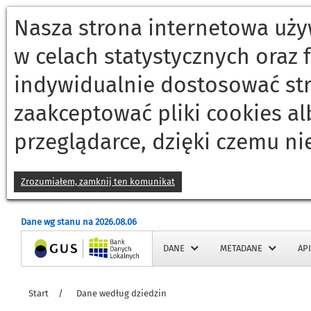
KULTURA
Nasza strona internetowa używ
KULTURA FIZYCZNA, SPORT I REKREACJA
w celach statystycznych oraz
LEŚNICTWO I ŁOWIECTWO
LUDNOŚĆ
indywidualnie dostosować st
NARODOWE SPISY POWSZECHNE
zaakceptować pliki cookies a
NAUKA I TECHNIKA. SPOŁECZEŃSTWO INFORMACYJNE
przeglądarce, dzięki czemu ni
OCHRONA ZDROWIA, OPIEKA SPOŁECZNA I ŚWIADCZENIA NA RZECZ 
ORGANIZACJA PAŃSTWA I WYMIAR SPRAWIEDLIWOŚCI
PODMIOTY GOSPODARKI NARODOWEJ, PRZEKSZTAŁCENIA WŁASNOŚC
Zrozumiałem, zamknij ten komunikat
PODZIAŁ TERYTORIALNY
POWSZECHNE SPISY ROLNE
Dane wg stanu na 2026.08.06
PRZEMYSŁ I BUDOWNICTWO
Strona główna
DANE
METADANE
API
RACHUNKI REGIONALNE
ROLNICTWO
Start
/
Dane według dziedzin
RYNEK MATERIAŁOWY I PALIWOWO-ENERGETYCZNY