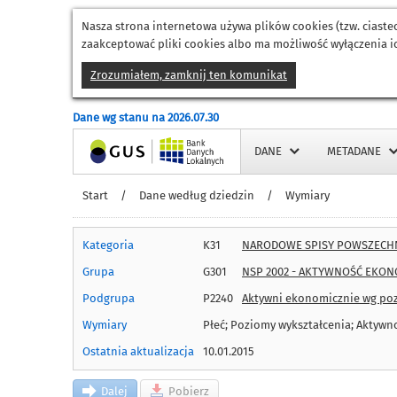
Nasza strona internetowa używa plików cookies (tzw. ciast
zaakceptować pliki cookies albo ma możliwość wyłączenia ic
Zrozumiałem, zamknij ten komunikat
Dane wg stanu na 2026.07.30
Strona główna
DANE
METADANE
Start
/
Dane według dziedzin
/
Wymiary
Kategoria
K31
NARODOWE SPISY POWSZECH
Grupa
G301
NSP 2002 - AKTYWNOŚĆ EKON
Podgrupa
P2240
Aktywni ekonomicznie wg poz
Wymiary
Płeć; Poziomy wykształcenia; Aktywn
Ostatnia aktualizacja
10.01.2015
Dalej
Pobierz