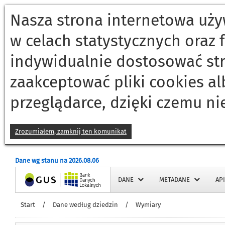
Nasza strona internetowa używ
w celach statystycznych oraz
indywidualnie dostosować st
zaakceptować pliki cookies a
przeglądarce, dzięki czemu ni
Zrozumiałem, zamknij ten komunikat
Dane wg stanu na 2026.08.06
Strona główna
DANE
METADANE
API
Start
/
Dane według dziedzin
/
Wymiary