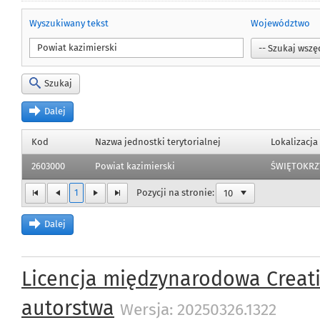
Wyszukiwany tekst
Województwo
Szukaj
Dalej
Kod
Nazwa jednostki terytorialnej
Lokalizacja
2603000
Powiat kazimierski
ŚWIĘTOKRZ
1
Pozycji na stronie:
Dalej
Licencja międzynarodowa Creat
autorstwa
Wersja: 20250326.1322