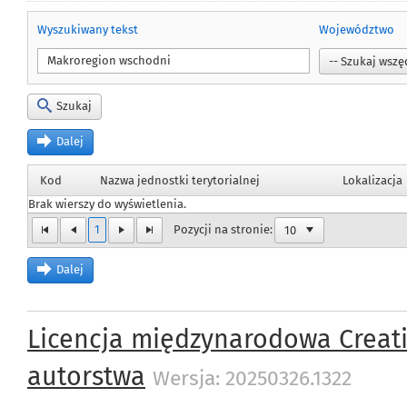
Wyszukiwany tekst
Województwo
Szukaj
Dalej
Kod
Nazwa jednostki terytorialnej
Lokalizacja
Brak wierszy do wyświetlenia.
1
Pozycji na stronie:
Dalej
Licencja międzynarodowa Creat
autorstwa
Wersja: 20250326.1322