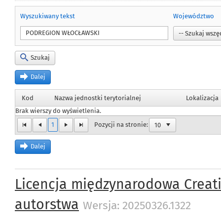
Wyszukiwany tekst
Województwo
Szukaj
Dalej
Kod
Nazwa jednostki terytorialnej
Lokalizacja
Brak wierszy do wyświetlenia.
1
Pozycji na stronie:
Dalej
Licencja międzynarodowa Creat
autorstwa
Wersja: 20250326.1322