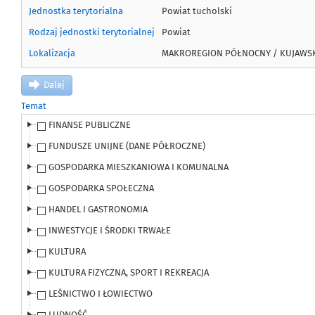
Jednostka terytorialna
Powiat tucholski
Rodzaj jednostki terytorialnej
Powiat
Lokalizacja
MAKROREGION PÓŁNOCNY / KUJAWSK
Dalej
Temat
FINANSE PUBLICZNE
FUNDUSZE UNIJNE (DANE PÓŁROCZNE)
GOSPODARKA MIESZKANIOWA I KOMUNALNA
GOSPODARKA SPOŁECZNA
HANDEL I GASTRONOMIA
INWESTYCJE I ŚRODKI TRWAŁE
KULTURA
KULTURA FIZYCZNA, SPORT I REKREACJA
LEŚNICTWO I ŁOWIECTWO
LUDNOŚĆ