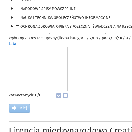
NARODOWE SPISY POWSZECHNE
NAUKA I TECHNIKA. SPOŁECZEŃSTWO INFORMACYJNE
OCHRONA ZDROWIA, OPIEKA SPOŁECZNA I ŚWIADCZENIA NA RZEC
ORGANIZACJA PAŃSTWA I WYMIAR SPRAWIEDLIWOŚCI
Wybrany zakres tematyczny (liczba kategorii / grup / podgrup): 0 / 0 /
Lata
PODMIOTY GOSPODARKI NARODOWEJ, PRZEKSZTAŁCENIA WŁASNO
PODZIAŁ TERYTORIALNY
POWSZECHNE SPISY ROLNE
PRZEMYSŁ I BUDOWNICTWO
ROLNICTWO
RYNEK NIERUCHOMOŚCI
Zaznaczonych: 0/0
RYNEK PRACY
SAMORZĄD TERYTORIALNY
Dalej
STAN I OCHRONA ŚRODOWISKA
SZKOLNICTWO
Licencja międzynarodowa Creat