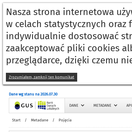
Nasza strona internetowa używ
w celach statystycznych oraz
indywidualnie dostosować st
zaakceptować pliki cookies a
przeglądarce, dzięki czemu ni
Zrozumiałem, zamknij ten komunikat
Dane wg stanu na 2026.07.30
Strona główna
DANE
METADANE
API
Start
/
Metadane
/
Pojęcia