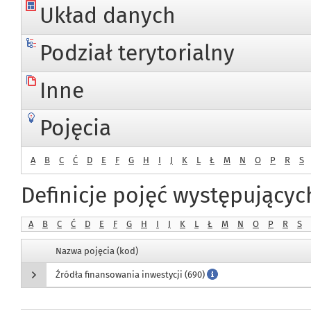
Układ danych
Podział terytorialny
Inne
Pojęcia
A
B
C
Ć
D
E
F
G
H
I
J
K
L
Ł
M
N
O
P
R
S
Definicje pojęć występujący
A
B
C
Ć
D
E
F
G
H
I
J
K
L
Ł
M
N
O
P
R
S
Nazwa pojęcia (kod)
Źródła finansowania inwestycji (690)