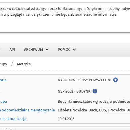
eczka) w celach statystycznych oraz funkcjonalnych. Dzięki nim możemy ind
h w przeglądarce, dzięki czemu nie będą zbierane żadne informacje.
API
ARCHIWUM
POMOC
rupy
/
Metryka
NARODOWE SPISY POWSZECHNE
oria
NSP 2002 - BUDYNKI
a
rupa
Budynki mieszkalne wg rodzaju podmiotó
 odpowiedzialna merytorycznie
Elżbieta Nowicka-Duch, GUS,
E.Nowicka-D
nia aktualizacja
10.01.2015