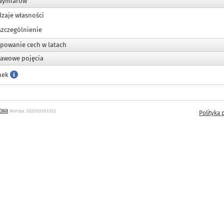
wymiarów
dzaje własności
szczególnienie
powanie cech w latach
awowe pojęcia
nek
twa
Wersja: 20250326.1322
Polityka 