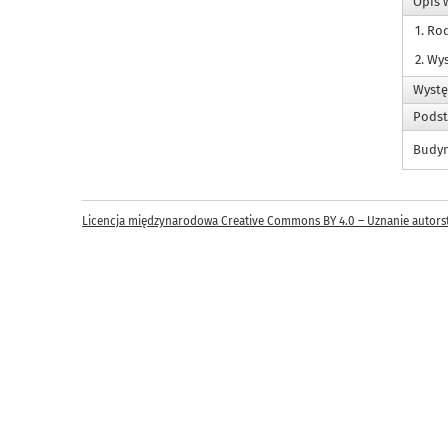
Opis 
1. Ro
2. Wy
Wystę
Podst
Budy
Licencja międzynarodowa Creative Commons BY 4.0 – Uznanie autors