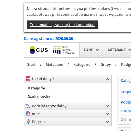
Nasza strona internetowa używa plików cookies (tzw. ciast
zaakceptować pliki cookies albo ma możliwość wyłączenia ic
Zrozumiałem, zamknij ten komunikat
Dane wg stanu na 2026.08.06
Strona główna
DANE
METADANE
Start
/
Metadane
/
Kategorie
/
Grupy
/
Podg
Układ danych
Kateg
Kategorie
Grup
Szukaj cechy
Podg
Podział terytorialny
Osoba
Inne
Ostat
Pojęcia