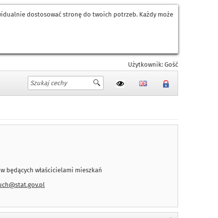
ywidualnie dostosować stronę do twoich potrzeb. Każdy może
Użytkownik: Gość
w będących właścicielami mieszkań
uch@stat.gov.pl