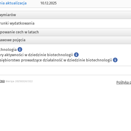
nia aktualizacja
10.12.2025
wymiarów
erunki wydatkowania
powanie cech w latach
awowe pojęcia
chnologia
ry aktywności w dziedzinie biotechnologii
siębiorstwo prowadzące działalność w dziedzinie biotechnologii
twa
Wersja: 20250326.1322
Polityka 