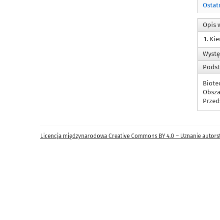
Ostat
Opis 
1. Ki
Wystę
Podst
Biote
Obsza
Przed
Licencja międzynarodowa Creative Commons BY 4.0 – Uznanie autors