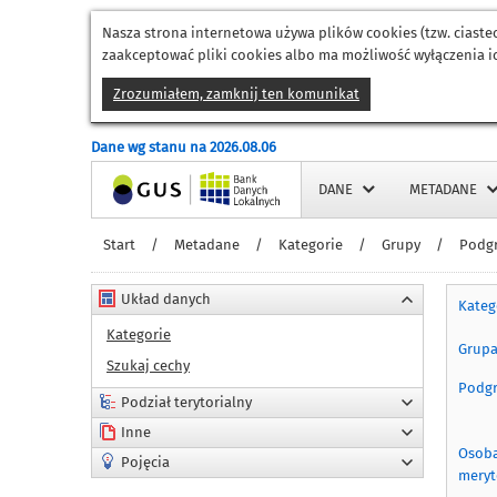
Nasza strona internetowa używa plików cookies (tzw. ciast
zaakceptować pliki cookies albo ma możliwość wyłączenia ic
Zrozumiałem, zamknij ten komunikat
Dane wg stanu na 2026.08.06
Strona główna
DANE
METADANE
Start
/
Metadane
/
Kategorie
/
Grupy
/
Podg
Układ danych
Kateg
Kategorie
Grup
Szukaj cechy
Podg
Podział terytorialny
Inne
Osoba
Pojęcia
meryt