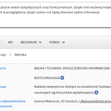
eczka) w celach statystycznych oraz funkcjonalnych. Dzięki nim możemy ind
h w przeglądarce, dzięki czemu nie będą zbierane żadne informacje.
API
ARCHIWUM
POMOC
rupy
/
Metryka
NAUKA I TECHNIKA. SPOŁECZEŃSTWO INFORMACYJNE
oria
BIOTECHNOLOGIA
a
rupa
Nakłady wewnętrzne bieżące na działalność badawcz
naukowych wg kierunków wydatkowania
 odpowiedzialna
Joanna Małoszuk, US Szczecin,
J.Maloszuk@stat.gov.
orycznie