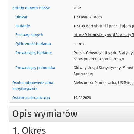
Źródło danych PBSSP
2026
Obszar
1.23 Rynek pracy
Badanie
1.23.06 Bezrobotni i poszukujący 
Zestawy danych
https://form.stat.gov.pl/format
Cykliczność badania
co rok
Prowadzący badanie
Prezes Głównego Urzędu Statystycz
zabezpieczenia społecznego
Prowadzący jednostka
Główny Urząd Statystyczny; Ministe
Społecznej
Osoba odpowiedzialna
Aleksandra Danielewska, US Bydg
merytorycznie
Ostatnia aktualizacja
19.02.2026
Opis wymiarów
1. Okres