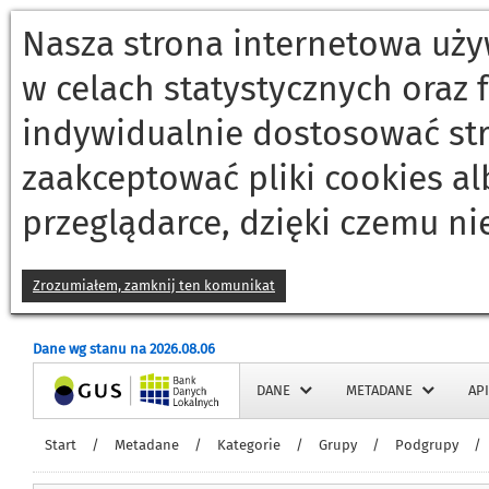
Nasza strona internetowa używ
w celach statystycznych oraz
indywidualnie dostosować st
zaakceptować pliki cookies a
przeglądarce, dzięki czemu ni
Zrozumiałem, zamknij ten komunikat
Dane wg stanu na 2026.08.06
Strona główna
DANE
METADANE
API
Start
/
Metadane
/
Kategorie
/
Grupy
/
Podgrupy
/