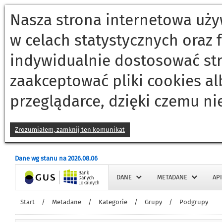
Nasza strona internetowa używ
w celach statystycznych oraz
indywidualnie dostosować st
zaakceptować pliki cookies a
przeglądarce, dzięki czemu ni
Zrozumiałem, zamknij ten komunikat
Dane wg stanu na 2026.08.06
Strona główna
DANE
METADANE
API
Start
/
Metadane
/
Kategorie
/
Grupy
/
Podgrupy