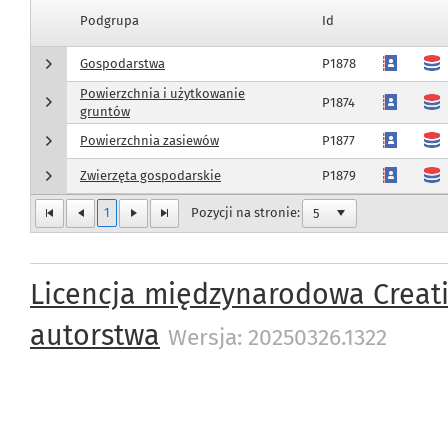
Podgrupa
Id
Gospodarstwa
P1878
Powierzchnia i użytkowanie
P1874
gruntów
Powierzchnia zasiewów
P1877
Zwierzęta gospodarskie
P1879
1
Pozycji na stronie:
Licencja międzynarodowa Creat
autorstwa
Wersja: 20250326.1322