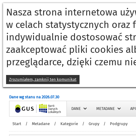
Nasza strona internetowa używ
w celach statystycznych oraz
indywidualnie dostosować st
zaakceptować pliki cookies a
przeglądarce, dzięki czemu ni
Zrozumiałem, zamknij ten komunikat
Dane wg stanu na 2026.07.30
Strona główna
DANE
METADANE
API
Start
/
Metadane
/
Kategorie
/
Grupy
/
Podgrupy