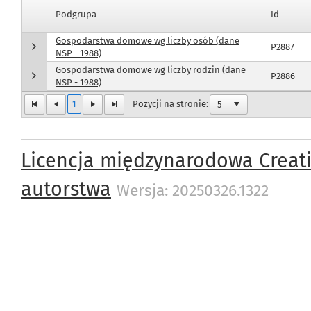
Podgrupa
Id
Gospodarstwa domowe wg liczby osób (dane
P2887
NSP - 1988)
Gospodarstwa domowe wg liczby rodzin (dane
P2886
NSP - 1988)
1
Pozycji na stronie:
Licencja międzynarodowa Creat
autorstwa
Wersja: 20250326.1322