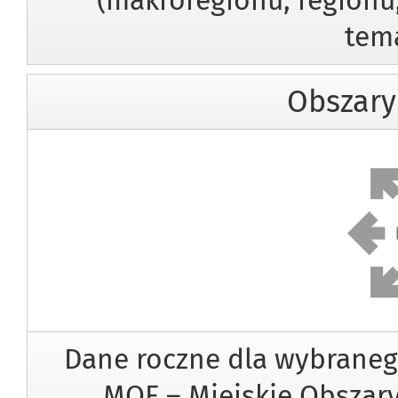
(makroregionu, regionu,
tem
Obszary
Obs
Dane roczne dla wybraneg
MOF – Miejskie Obszary