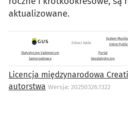
roczne i krótkookresowe, są 
aktualizowane.
System Monito
Zobacz także:
Usług Publi
Statystyczne Vademecum
Portal
Samorządowca
Geostatystyczny
Licencja międzynarodowa Creat
autorstwa
Wersja: 20250326.1322