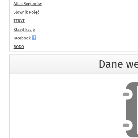
Atlas Regionów
Słownik Pojęć
TERYT
Klasyfikacje
Facebook
RODO
Dane we
Dan