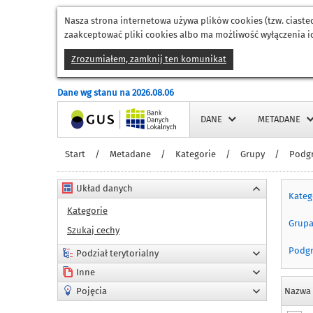
Nasza strona internetowa używa plików cookies (tzw. ciast
zaakceptować pliki cookies albo ma możliwość wyłączenia ic
Zrozumiałem, zamknij ten komunikat
Dane wg stanu na 2026.08.06
Strona główna
DANE
METADANE
Start
/
Metadane
/
Kategorie
/
Grupy
/
Podg
Układ danych
Kateg
Kategorie
Grup
Szukaj cechy
Podg
Podział terytorialny
Inne
Pojęcia
Nazwa