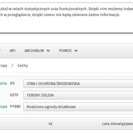
eczka) w celach statystycznych oraz funkcjonalnych. Dzięki nim możemy ind
h w przeglądarce, dzięki czemu nie będą zbierane żadne informacje.
API
ARCHIWUM
POMOC
rupy
/
Cechy
oria
K9
a
G219
rupa
P1980
Id
Lata obowiązywa