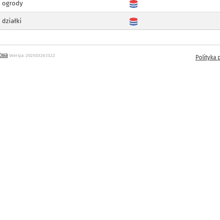
ogrody
działki
twa
Wersja: 20250326.1322
Polityka 