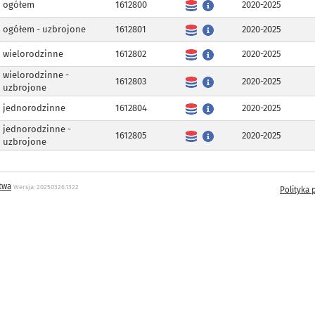
ogółem
1612800
2020-2025
ogółem - uzbrojone
1612801
2020-2025
wielorodzinne
1612802
2020-2025
wielorodzinne -
1612803
2020-2025
uzbrojone
jednorodzinne
1612804
2020-2025
jednorodzinne -
1612805
2020-2025
uzbrojone
twa
Wersja: 20250326.1322
Polityka 