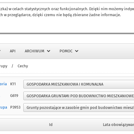
eczka) w celach statystycznych oraz funkcjonalnych. Dzięki nim możemy ind
h w przeglądarce, dzięki czemu nie będą zbierane żadne informacje.
API
ARCHIWUM
POMOC
rupy
/
Cechy
oria
K11
a
G619
rupa
P3953
Id
Lata obowiązywa