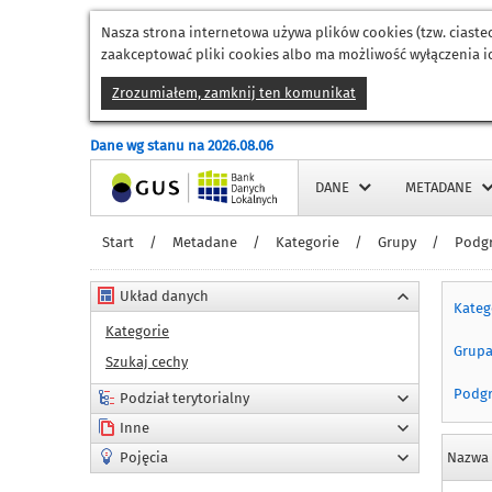
Nasza strona internetowa używa plików cookies (tzw. ciast
zaakceptować pliki cookies albo ma możliwość wyłączenia ic
Zrozumiałem, zamknij ten komunikat
Dane wg stanu na 2026.08.06
Strona główna
DANE
METADANE
Start
/
Metadane
/
Kategorie
/
Grupy
/
Podg
Układ danych
Kateg
Kategorie
Grup
Szukaj cechy
Podg
Podział terytorialny
Inne
Pojęcia
Nazwa