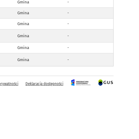
Gmina
-
Gmina
-
Gmina
-
Gmina
-
Gmina
-
Gmina
-
prywatności
Deklaracja dostępności