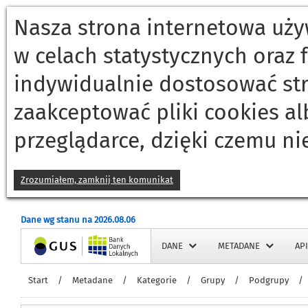
Nasza strona internetowa używ
w celach statystycznych oraz
indywidualnie dostosować st
zaakceptować pliki cookies a
przeglądarce, dzięki czemu ni
Zrozumiałem, zamknij ten komunikat
Dane wg stanu na 2026.08.06
Strona główna
DANE
METADANE
API
Start
/
Metadane
/
Kategorie
/
Grupy
/
Podgrupy
/