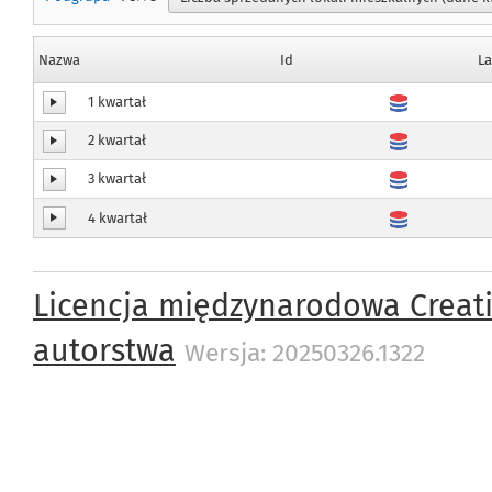
Nazwa
Id
L
1 kwartał
2 kwartał
3 kwartał
4 kwartał
Licencja międzynarodowa Creat
autorstwa
Wersja: 20250326.1322