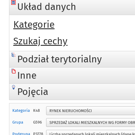
Układ danych
Kategorie
Szukaj cechy
Podział terytorialny
Inne
Pojęcia
Kategoria
K48
Grupa
G596
Podgrupa
P3778