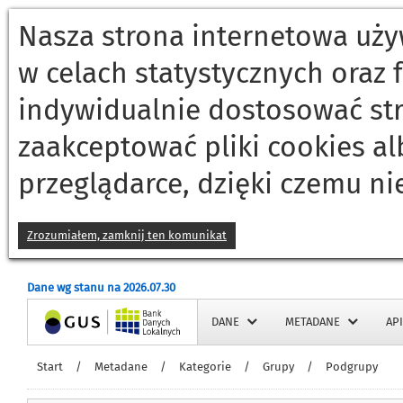
Nasza strona internetowa używ
w celach statystycznych oraz
indywidualnie dostosować st
zaakceptować pliki cookies a
przeglądarce, dzięki czemu ni
Zrozumiałem, zamknij ten komunikat
Dane wg stanu na 2026.07.30
Strona główna
DANE
METADANE
API
Start
/
Metadane
/
Kategorie
/
Grupy
/
Podgrupy