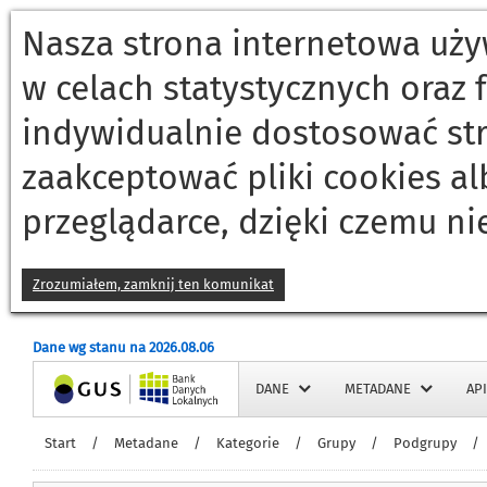
Nasza strona internetowa używ
w celach statystycznych oraz
indywidualnie dostosować st
zaakceptować pliki cookies a
przeglądarce, dzięki czemu ni
Zrozumiałem, zamknij ten komunikat
Dane wg stanu na 2026.08.06
Strona główna
DANE
METADANE
API
Start
/
Metadane
/
Kategorie
/
Grupy
/
Podgrupy
/