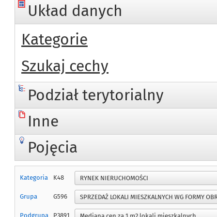
Układ danych
Kategorie
Szukaj cechy
Podział terytorialny
Inne
Pojęcia
Kategoria
K48
Grupa
G596
Podgrupa
P3891