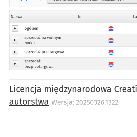
Nazwa
Id
L
ogółem
sprzedaż na wolnym
rynku
sprzedaż przetargowa
sprzedaż
bezprzetargowa
Licencja międzynarodowa Creat
autorstwa
Wersja: 20250326.1322