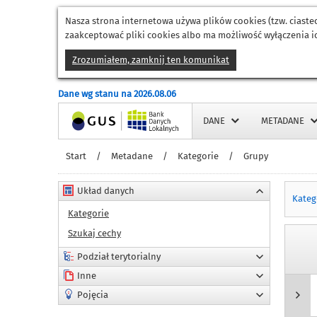
Nasza strona internetowa używa plików cookies (tzw. ciast
zaakceptować pliki cookies albo ma możliwość wyłączenia ic
Zrozumiałem, zamknij ten komunikat
Dane wg stanu na 2026.08.06
Strona główna
DANE
METADANE
Start
/
Metadane
/
Kategorie
/
Grupy
Układ danych
Kateg
Kategorie
Szukaj cechy
Podział terytorialny
Inne
Pojęcia