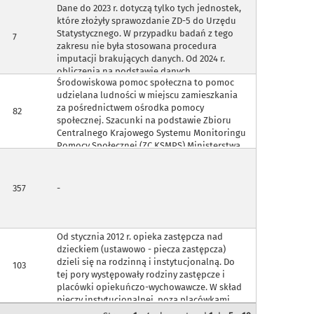
Dane do 2023 r. dotyczą tylko tych jednostek,
które złożyły sprawozdanie ZD-5 do Urzędu
Statystycznego. W przypadku badań z tego
7
zakresu nie była stosowana procedura
imputacji brakujących danych. Od 2024 r.
obliczenia na podstawie danych
Środowiskowa pomoc społeczna to pomoc
administracyjnych Narodowego Funduszu
udzielana ludności w miejscu zamieszkania
Zdrowia i Głównego Inspektoratu
za pośrednictwem ośrodka pomocy
Farmaceutycznego.
82
społecznej. Szacunki na podstawie Zbioru
Centralnego Krajowego Systemu Monitoringu
Pomocy Społecznej (ZC KSMPS) Ministerstwa
Rodziny, Pracy i Polityki Społecznej,
zawierającego informację o zrealizowanych
świadczeniach środowiskowej pomocy
357
-
społecznej i odbiorcach tej pomocy -
gospodarstwach domowych i ich członkach
oraz osobach bezdomnych. Zbiór jest
zasilany informacjami uzyskanymi w
Od stycznia 2012 r. opieka zastępcza nad
rodzinnym wywiadzie środowiskowym,
dzieckiem (ustawowo - piecza zastępcza)
przeprowadzanym przez pracowników
dzieli się na rodzinną i instytucjonalną. Do
103
socjalnych gminnych ośrodków pomocy
tej pory występowały rodziny zastępcze i
społecznej. We wszystkich podgrupach
placówki opiekuńczo-wychowawcze. W skład
środowiskowej pomocy społecznej przyjęto
pieczy instytucjonalnej, poza placówkami
przekrój podstawowy: - poniżej kryterium
opiekuńczo-wychowawczymi wchodzą też