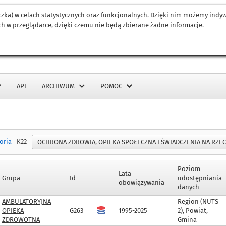
eczka) w celach statystycznych oraz funkcjonalnych. Dzięki nim możemy ind
h w przeglądarce, dzięki czemu nie będą zbierane żadne informacje.
API
ARCHIWUM
POMOC
oria
K22
Poziom
Lata
Grupa
Id
udostępniania
obowiązywania
danych
AMBULATORYJNA
Region (NUTS
OPIEKA
G263
1995-2025
2), Powiat,
ZDROWOTNA
Gmina