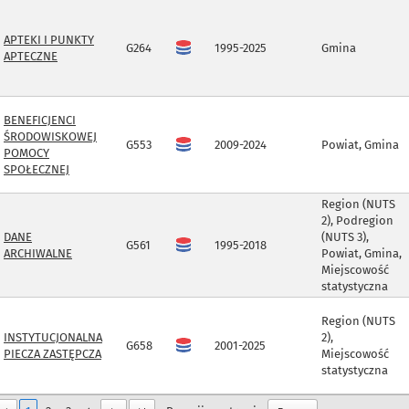
APTEKI I PUNKTY
G264
1995-2025
Gmina
APTECZNE
BENEFICJENCI
ŚRODOWISKOWEJ
G553
2009-2024
Powiat, Gmina
POMOCY
SPOŁECZNEJ
Region (NUTS
2), Podregion
DANE
(NUTS 3),
G561
1995-2018
ARCHIWALNE
Powiat, Gmina,
Miejscowość
statystyczna
Region (NUTS
INSTYTUCJONALNA
2),
G658
2001-2025
PIECZA ZASTĘPCZA
Miejscowość
statystyczna