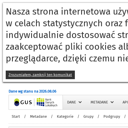
Nasza strona internetowa używ
w celach statystycznych oraz
indywidualnie dostosować st
zaakceptować pliki cookies a
przeglądarce, dzięki czemu ni
Zrozumiałem, zamknij ten komunikat
Dane wg stanu na 2026.08.06
Strona główna
DANE
METADANE
API
Start
/
Metadane
/
Kategorie
/
Grupy
/
Podgrupy
/