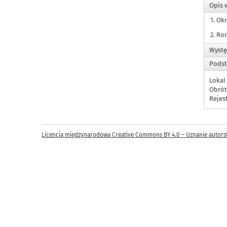
Opis 
1. Ok
2. Ro
Wystę
Podst
Lokal
Obrót
Rejes
Licencja międzynarodowa Creative Commons BY 4.0 – Uznanie autors