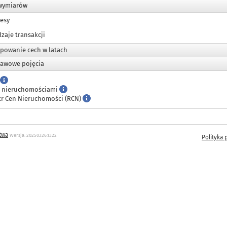
wymiarów
resy
dzaje transakcji
powanie cech w latach
awowe pojęcia
 nieruchomościami
tr Cen Nieruchomości (RCN)
twa
Wersja: 20250326.1322
Polityka 