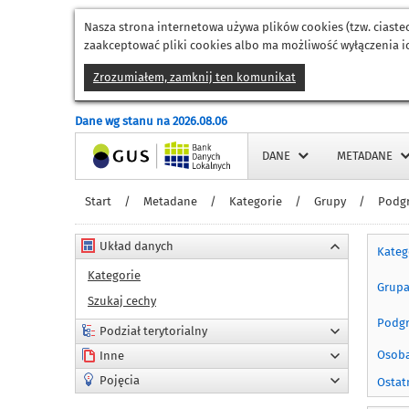
Nasza strona internetowa używa plików cookies (tzw. ciast
zaakceptować pliki cookies albo ma możliwość wyłączenia ic
Zrozumiałem, zamknij ten komunikat
Dane wg stanu na 2026.08.06
Strona główna
DANE
METADANE
Start
/
Metadane
/
Kategorie
/
Grupy
/
Podg
Układ danych
Kateg
Kategorie
Grup
Szukaj cechy
Podg
Podział terytorialny
Osoba
Inne
Pojęcia
Ostat