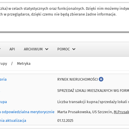
eczka) w celach statystycznych oraz funkcjonalnych. Dzięki nim możemy ind
h w przeglądarce, dzięki czemu nie będą zbierane żadne informacje.
API
ARCHIWUM
POMOC
rupy
/
Metryka
RYNEK NIERUCHOMOŚCI
oria
SPRZEDAŻ LOKALI MIESZKALNYCH WG FOR
a
Liczba transakcji kupna/sprzedaży lokali
rupa
 odpowiedzialna merytorycznie
Marta Prusakowska, US Szczecin,
M.Prusak
nia aktualizacja
01.12.2025