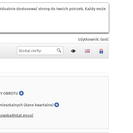
ywidualnie dostosować stronę do twoich potrzeb. Każdy może
Użytkownik: Gość
MY OBROTU
 mieszkalnych (dane kwartalne)
owska@stat.gov.pl