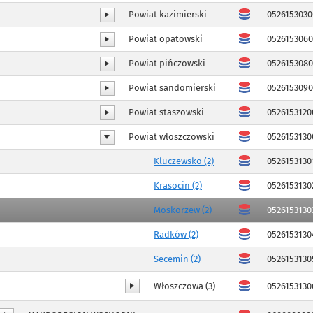
Powiat kazimierski
0526153030
Powiat opatowski
052615306
Powiat pińczowski
052615308
Powiat sandomierski
052615309
Powiat staszowski
0526153120
Powiat włoszczowski
0526153130
Kluczewsko (2)
0526153130
Krasocin (2)
0526153130
Moskorzew (2)
0526153130
Radków (2)
0526153130
Secemin (2)
0526153130
Włoszczowa (3)
0526153130