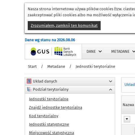
Nasza strona internetowa używa plików cookies (tzw. ciast
zaakceptować pliki cookies albo ma możliwość wyłączenia ic
Zrozumiałem, zamknij ten komunikat
Dane wg stanu na 2026.08.06
Strona główna
DANE
METADANE
Start
/
Metadane
/
Jednostki terytorialne
Układ danych
Układ
Podział terytorialny
Jednostki terytorialne
Nazwa 
Znajdź jednostkę terytorialną
Kod terytorialny
Jednostki statystyczne
Miejscowość statystyczna