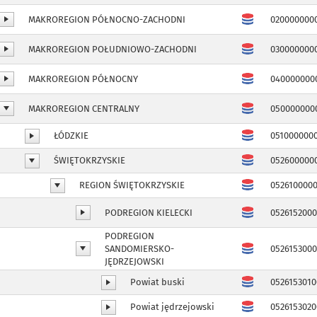
MAKROREGION PÓŁNOCNO-ZACHODNI
020000000
MAKROREGION POŁUDNIOWO-ZACHODNI
030000000
MAKROREGION PÓŁNOCNY
040000000
MAKROREGION CENTRALNY
050000000
ŁÓDZKIE
051000000
ŚWIĘTOKRZYSKIE
052600000
REGION ŚWIĘTOKRZYSKIE
052610000
PODREGION KIELECKI
052615200
PODREGION
SANDOMIERSKO-
052615300
JĘDRZEJOWSKI
Powiat buski
0526153010
Powiat jędrzejowski
0526153020