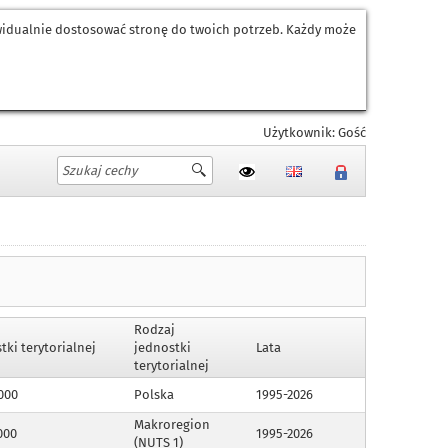
ywidualnie dostosować stronę do twoich potrzeb. Każdy może
Użytkownik: Gość
Rodzaj
ki terytorialnej
jednostki
Lata
terytorialnej
000
Polska
1995-2026
Makroregion
000
1995-2026
(NUTS 1)